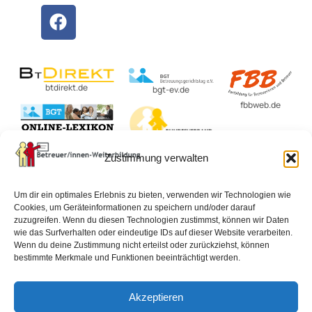
btdirekt.de
bgt-ev.de
fbbweb.de
BvBEF.de
Zustimmung verwalten
lexikon-
betreuungsrecht.de
Um dir ein optimales Erlebnis zu bieten, verwenden wir Technologien wie
Cookies, um Geräteinformationen zu speichern und/oder darauf
zuzugreifen. Wenn du diesen Technologien zustimmst, können wir Daten
wie das Surfverhalten oder eindeutige IDs auf dieser Website verarbeiten.
Impressum
Datenschutzerklärung
AGB
Wenn du deine Zustimmung nicht erteilst oder zurückziehst, können
bestimmte Merkmale und Funktionen beeinträchtigt werden.
Widerrufsbelehrung
Vertrag widerrufen
Akzeptieren
Cookie-Richtlinie (EU)