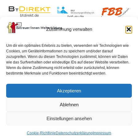
btdirekt.de
bgt-ev.de
fbbweb.de
Zustimmung verwalten
BvBEF.de
Um dir ein optimales Erlebnis zu bieten, verwenden wir Technologien wie
lexikon-
Cookies, um Geräteinformationen zu speichern und/oder darauf
betreuungsrecht.de
zuzugreifen. Wenn du diesen Technologien zustimmst, können wir Daten
wie das Surfverhalten oder eindeutige IDs auf dieser Website verarbeiten.
Wenn du deine Zustimmung nicht erteilst oder zurückziehst, können
bestimmte Merkmale und Funktionen beeinträchtigt werden.
Impressum
Datenschutzerklärung
AGB
Akzeptieren
Widerrufsbelehrung
Vertrag widerrufen
Ablehnen
Cookie-Richtlinie (EU)
Einstellungen ansehen
Cookie-Richtlinie
Datenschutzerklärung
Impressum
© 2026 Alle Rechte vorbehalten.