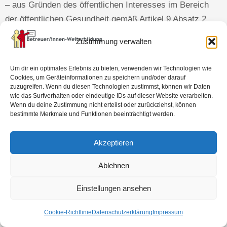
– aus Gründen des öffentlichen Interesses im Bereich
der öffentlichen Gesundheit gemäß Artikel 9 Absatz 2
Buchstaben h und i sowie Artikel 9 Absatz 3 DSGVO;
Zustimmung verwalten
– für im öffentlichen Interesse liegende Archivzwecke,
wissenschaftliche oder historische Forschungszwecke
Um dir ein optimales Erlebnis zu bieten, verwenden wir Technologien wie
oder für statistische Zwecke gemäß Artikel 89 Absatz 1
Cookies, um Geräteinformationen zu speichern und/oder darauf
zuzugreifen. Wenn du diesen Technologien zustimmst, können wir Daten
DSGVO, soweit das in Absatz 1 genannte Recht
wie das Surfverhalten oder eindeutige IDs auf dieser Website verarbeiten.
voraussichtlich die Verwirklichung der Ziele dieser
Wenn du deine Zustimmung nicht erteilst oder zurückziehst, können
bestimmte Merkmale und Funktionen beeinträchtigt werden.
Verarbeitung unmöglich macht oder ernsthaft
beeinträchtigt, oder
Akzeptieren
– zur Geltendmachung, Ausübung oder Verteidigung von
Rechtsansprüchen.
Ablehnen
(6) Recht auf Einschränkung der Verarbeitung
Einstellungen ansehen
Sie haben das Recht, von uns die Einschränkung der
Verarbeitung ihrer personenbezogenen Daten zu
Cookie-Richtlinie
Datenschutzerklärung
Impressum
verlangen, wenn eine der folgenden Voraussetzungen