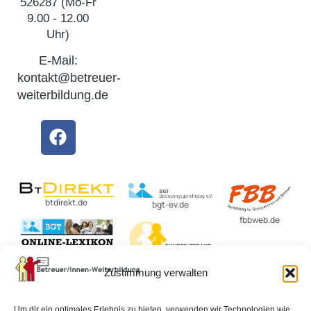
526287 (Mo-Fr
9.00 - 12.00
Uhr)
E-Mail:
kontakt@betreuer-
weiterbildung.de
btdirekt.de
bgt-ev.de
fbbweb.de
BvBEF.de
Zustimmung verwalten
lexikon-
betreuungsrecht.de
Um dir ein optimales Erlebnis zu bieten, verwenden wir Technologien wie