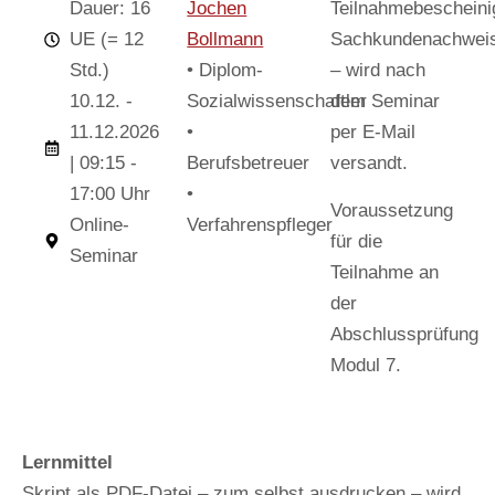
Dauer: 16
Jochen
Teilnahmebescheini
UE (= 12
Bollmann
Sachkundenachwei
Std.)
• Diplom-
– wird nach
10.12. -
Sozialwissenschaftler
dem Seminar
11.12.2026
•
per E-Mail
| 09:15 -
Berufsbetreuer
versandt.
17:00 Uhr
•
Voraussetzung
Online-
Verfahrenspfleger
für die
Seminar
Teilnahme an
der
Abschlussprüfung
Modul 7.
Lernmittel
Skript als PDF-Datei – zum selbst ausdrucken – wird