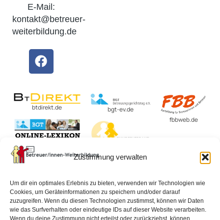
E-Mail:
kontakt@betreuer-
weiterbildung.de
btdirekt.de
bgt-ev.de
fbbweb.de
BvBEF.de
Zustimmung verwalten
lexikon-
betreuungsrecht.de
Um dir ein optimales Erlebnis zu bieten, verwenden wir Technologien wie
Cookies, um Geräteinformationen zu speichern und/oder darauf
zuzugreifen. Wenn du diesen Technologien zustimmst, können wir Daten
wie das Surfverhalten oder eindeutige IDs auf dieser Website verarbeiten.
Impressum
Datenschutzerklärung
AGB
Wenn du deine Zustimmung nicht erteilst oder zurückziehst, können