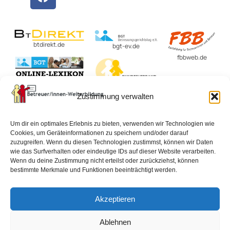
btdirekt.de
bgt-ev.de
fbbweb.de
BvBEF.de
Zustimmung verwalten
lexikon-
betreuungsrecht.de
Um dir ein optimales Erlebnis zu bieten, verwenden wir Technologien wie
Cookies, um Geräteinformationen zu speichern und/oder darauf
zuzugreifen. Wenn du diesen Technologien zustimmst, können wir Daten
wie das Surfverhalten oder eindeutige IDs auf dieser Website verarbeiten.
Impressum
Datenschutzerklärung
AGB
Wenn du deine Zustimmung nicht erteilst oder zurückziehst, können
bestimmte Merkmale und Funktionen beeinträchtigt werden.
Widerrufsbelehrung
Vertrag widerrufen
Akzeptieren
Cookie-Richtlinie (EU)
Ablehnen