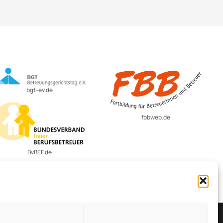
bgt-ev.de
fbbweb.de
BvBEF.de