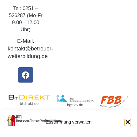
Tel: 0251 –
526287 (Mo-Fr
9.00 - 12.00
Uhr)
E-Mail:
kontakt@betreuer-
weiterbildung.de
btdirekt.de
bgt-ev.de
fbbweb.de
Zustimmung verwalten
BvBEF.de