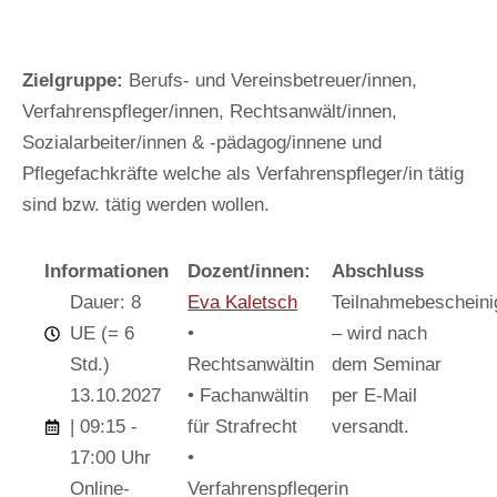
Zielgruppe:
Berufs- und Vereinsbetreuer/innen,
Verfahrenspfleger/innen, Rechtsanwält/innen,
Sozialarbeiter/innen & -pädagog/innene und
Pflegefachkräfte welche als Verfahrenspfleger/in tätig
sind bzw. tätig werden wollen.
Informationen
Dozent/innen:
Abschluss
Dauer: 8
Eva Kaletsch
Teilnahmebescheini
UE (= 6
•
– wird nach
Std.)
Rechtsanwältin
dem Seminar
13.10.2027
• Fachanwältin
per E-Mail
| 09:15 -
für Strafrecht
versandt.
17:00 Uhr
•
Online-
Verfahrenspflegerin