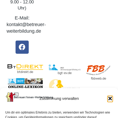
9.00 - 12.00
Uhr)
E-Mail:
kontakt@betreuer-
weiterbildung.de
btdirekt.de
bgt-ev.de
fbbweb.de
BvBEF.de
Zustimmung verwalten
lexikon-
betreuungsrecht.de
Um dir ein optimales Erlebnis zu bieten, verwenden wir Technologien wie
Cookies, um Geräteinformationen zu speichern und/oder darauf