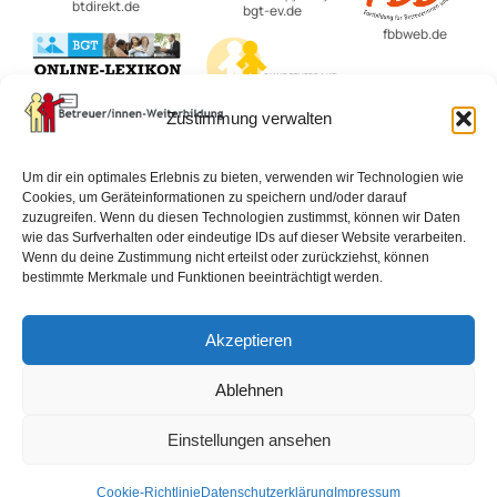
btdirekt.de
bgt-ev.de
fbbweb.de
BvBEF.de
Zustimmung verwalten
lexikon-
betreuungsrecht.de
Um dir ein optimales Erlebnis zu bieten, verwenden wir Technologien wie
Cookies, um Geräteinformationen zu speichern und/oder darauf
zuzugreifen. Wenn du diesen Technologien zustimmst, können wir Daten
wie das Surfverhalten oder eindeutige IDs auf dieser Website verarbeiten.
Impressum
Datenschutzerklärung
AGB
Wenn du deine Zustimmung nicht erteilst oder zurückziehst, können
bestimmte Merkmale und Funktionen beeinträchtigt werden.
Widerrufsbelehrung
Vertrag widerrufen
Akzeptieren
Cookie-Richtlinie (EU)
Ablehnen
© 2026 Alle Rechte vorbehalten.
Einstellungen ansehen
Cookie-Richtlinie
Datenschutzerklärung
Impressum