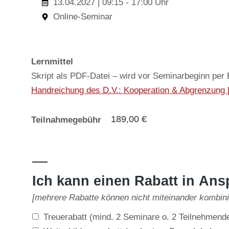
13.04.2027 | 09:15 - 17:00 Uhr
Online-Seminar
Lernmittel
Skript als PDF-Datei – wird vor Seminarbeginn per 
Handreichung des D.V.: Kooperation & Abgrenzung 
189,00
€
Teilnahmegebühr
—
Ich kann einen Rabatt in An
[mehrere Rabatte können nicht miteinander kombin
Treuerabatt (mind. 2 Seminare o. 2 Teilnehmend