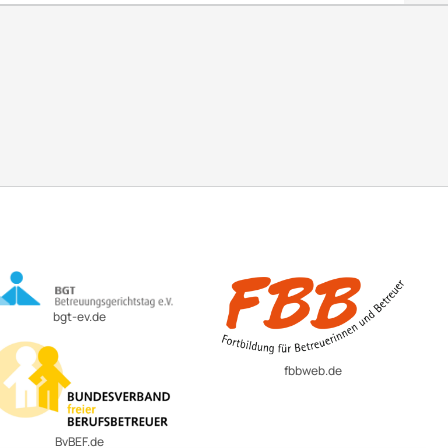
bgt-ev.de
fbbweb.de
BvBEF.de