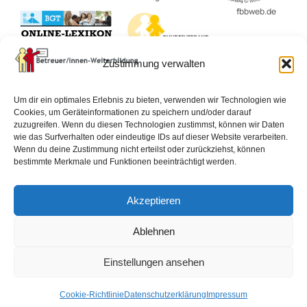
fbbweb.de
BvBEF.de
Zustimmung verwalten
lexikon-
betreuungsrecht.de
Um dir ein optimales Erlebnis zu bieten, verwenden wir Technologien wie
Cookies, um Geräteinformationen zu speichern und/oder darauf
zuzugreifen. Wenn du diesen Technologien zustimmst, können wir Daten
wie das Surfverhalten oder eindeutige IDs auf dieser Website verarbeiten.
Impressum
Datenschutzerklärung
AGB
Wenn du deine Zustimmung nicht erteilst oder zurückziehst, können
bestimmte Merkmale und Funktionen beeinträchtigt werden.
Widerrufsbelehrung
Vertrag widerrufen
Akzeptieren
Cookie-Richtlinie (EU)
Ablehnen
© 2026 Alle Rechte vorbehalten.
Einstellungen ansehen
Cookie-Richtlinie
Datenschutzerklärung
Impressum
Vertrag widerrufen