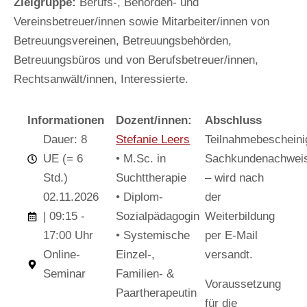
Zielgruppe:
Berufs-, Behörden- und
Vereinsbetreuer/innen sowie Mitarbeiter/innen von
Betreuungsvereinen, Betreuungsbehörden,
Betreuungsbüros und von Berufsbetreuer/innen,
Rechtsanwält/innen, Interessierte.
Informationen
Dozent/innen:
Abschluss
Dauer: 8
Stefanie Leers
Teilnahmebescheini
UE (= 6
• M.Sc. in
Sachkundenachwei
Std.)
Suchttherapie
– wird nach
02.11.2026
• Diplom-
der
| 09:15 -
Sozialpädagogin
Weiterbildung
17:00 Uhr
• Systemische
per E-Mail
Online-
Einzel-,
versandt.
Seminar
Familien- &
Voraussetzung
Paartherapeutin
für die