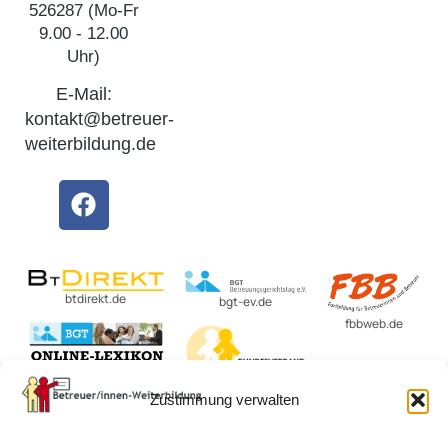
526287 (Mo-Fr
9.00 - 12.00
Uhr)
E-Mail:
kontakt@betreuer-
weiterbildung.de
btdirekt.de
bgt-ev.de
fbbweb.de
BvBEF.de
Zustimmung verwalten
lexikon-
betreuungsrecht.de