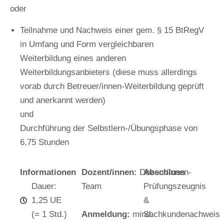
oder
Teilnahme und Nachweis einer gem. § 15 BtRegV
in Umfang und Form vergleichbaren
Weiterbildung eines anderen
Weiterbildungsanbieters (diese muss allerdings
vorab durch Betreuer/innen-Weiterbildung geprüft
und anerkannt werden)
und
Durchführung der Selbstlern-/Übungsphase von
6,75 Stunden
Informationen
Dozent/innen:
Dozent/innen-
Abschluss
Dauer:
Team
Prüfungszeugnis
1,25 UE
&
(= 1 Std.)
Anmeldung:
mind.
Sachkundenachweis