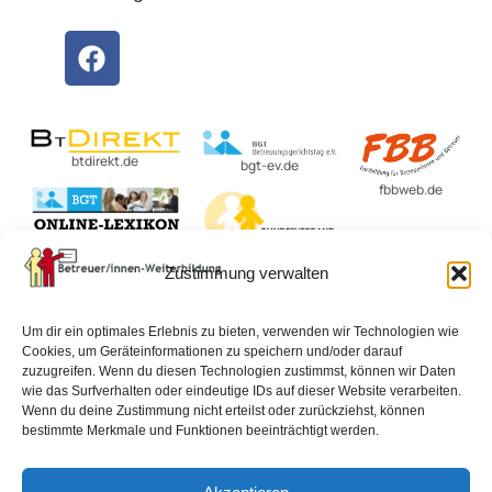
btdirekt.de
bgt-ev.de
fbbweb.de
BvBEF.de
Zustimmung verwalten
lexikon-
betreuungsrecht.de
Um dir ein optimales Erlebnis zu bieten, verwenden wir Technologien wie
Cookies, um Geräteinformationen zu speichern und/oder darauf
zuzugreifen. Wenn du diesen Technologien zustimmst, können wir Daten
wie das Surfverhalten oder eindeutige IDs auf dieser Website verarbeiten.
Impressum
Datenschutzerklärung
AGB
Wenn du deine Zustimmung nicht erteilst oder zurückziehst, können
bestimmte Merkmale und Funktionen beeinträchtigt werden.
Widerrufsbelehrung
Vertrag widerrufen