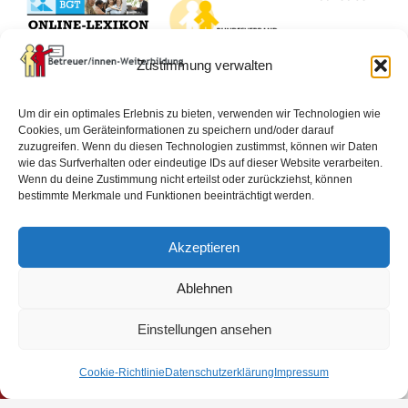
BvBEF.de
Zustimmung verwalten
lexikon-
betreuungsrecht.de
Um dir ein optimales Erlebnis zu bieten, verwenden wir Technologien wie
Cookies, um Geräteinformationen zu speichern und/oder darauf
zuzugreifen. Wenn du diesen Technologien zustimmst, können wir Daten
wie das Surfverhalten oder eindeutige IDs auf dieser Website verarbeiten.
Impressum
Datenschutzerklärung
AGB
Wenn du deine Zustimmung nicht erteilst oder zurückziehst, können
bestimmte Merkmale und Funktionen beeinträchtigt werden.
Widerrufsbelehrung
Vertrag widerrufen
Akzeptieren
Cookie-Richtlinie (EU)
Ablehnen
© 2026 Alle Rechte vorbehalten.
Einstellungen ansehen
Cookie-Richtlinie
Datenschutzerklärung
Impressum
Vertrag widerrufen