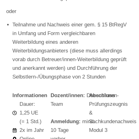
oder
Teilnahme und Nachweis einer gem. § 15 BtRegV
in Umfang und Form vergleichbaren
Weiterbildung eines anderen
Weiterbildungsanbieters (diese muss allerdings
vorab durch Betreuer/innen-Weiterbildung geprüft
und anerkannt werden) und Durchführung der
Selbstlern-/Übungsphase von 2 Stunden
Informationen
Dozent/innen:
Dozent/innen-
Abschluss
Dauer:
Team
Prüfungszeugnis
1,25 UE
&
(= 1 Std.)
Anmeldung:
mind.
Sachkundenachweis
2x im Jahr
10 Tage
Modul 3
Online
vorher