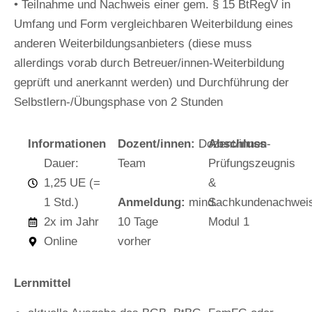
• Teilnahme und Nachweis einer gem. § 15 BtRegV in
Umfang und Form vergleichbaren Weiterbildung eines
anderen Weiterbildungsanbieters (diese muss
allerdings vorab durch Betreuer/innen-Weiterbildung
geprüft und anerkannt werden) und Durchführung der
Selbstlern-/Übungsphase von 2 Stunden
Informationen
Dozent/innen:
Dozent/innen-
Abschluss
Dauer:
Team
Prüfungszeugnis
1,25 UE (=
&
1 Std.)
Anmeldung:
mind.
Sachkundenachwei
2x im Jahr
10 Tage
Modul 1
Online
vorher
Lernmittel