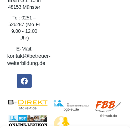
Ebert-Str. 15 in
48153 Münster
Tel: 0251 –
526287 (Mo-Fr
9.00 - 12.00
Uhr)
E-Mail:
kontakt@betreuer-
weiterbildung.de
btdirekt.de
bgt-ev.de
fbbweb.de