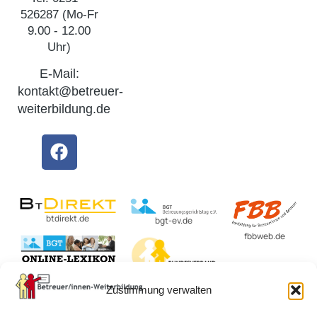
526287 (Mo-Fr
9.00 - 12.00
Uhr)
E-Mail:
kontakt@betreuer-
weiterbildung.de
btdirekt.de
bgt-ev.de
fbbweb.de
BvBEF.de
Zustimmung verwalten
lexikon-
betreuungsrecht.de