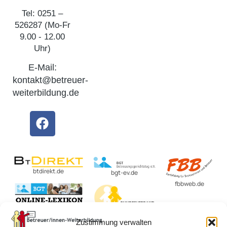
Tel: 0251 –
526287 (Mo-Fr
9.00 - 12.00
Uhr)
E-Mail:
kontakt@betreuer-
weiterbildung.de
btdirekt.de
bgt-ev.de
fbbweb.de
BvBEF.de
Zustimmung verwalten