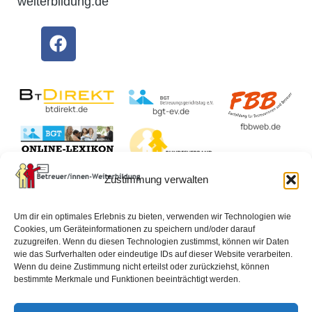
weiterbildung.de
btdirekt.de
bgt-ev.de
fbbweb.de
BvBEF.de
Zustimmung verwalten
lexikon-
betreuungsrecht.de
Um dir ein optimales Erlebnis zu bieten, verwenden wir Technologien wie
Cookies, um Geräteinformationen zu speichern und/oder darauf
zuzugreifen. Wenn du diesen Technologien zustimmst, können wir Daten
wie das Surfverhalten oder eindeutige IDs auf dieser Website verarbeiten.
Impressum
Datenschutzerklärung
AGB
Wenn du deine Zustimmung nicht erteilst oder zurückziehst, können
bestimmte Merkmale und Funktionen beeinträchtigt werden.
Widerrufsbelehrung
Vertrag widerrufen