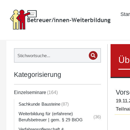
Star
Üb
Kategorisierung
Vors
Einzelseminare
(164)
19.11.
Sachkunde Bausteine
(87)
Teiln
Weiterbildung für (erfahrene)
(36)
Berufsbetreuer | gem. § 29 BtOG
Verfahrenspflegschaft &