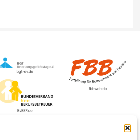
bgt-ev.de
fbbweb.de
BvBEF.de