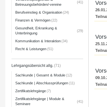
Vors
(41)
Betreuungsbehörden/-vereine
26.01
Berufseinstieg & Organisation
(24)
Teiln
Finanzen & Vermögen
(22)
Gesundheit, Erkrankung &
(29)
Unterbringung
Vors
Kommunikation & Interaktion
(34)
25.11.
Recht & Leistungen
(51)
Teiln
Lehrgangsübersicht allg.
(71)
Vors
Sachkunde | Gesamt & Module
(12)
09.10
Sachkunde | Abschlussprüfungen
(11)
Teiln
Zertifikatslehrgänge
(7)
Zertifikatslehrgänge | Module &
(41)
Seminare