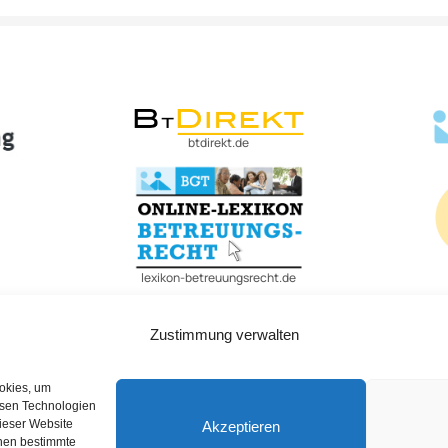
btdirekt.de
lexikon-betreuungsrecht.de
Zustimmung verwalten
ookies, um
esen Technologien
dieser Website
Akzeptieren
Datenschutzerklärung
AGB
Widerrufsbelehrung
nnen bestimmte