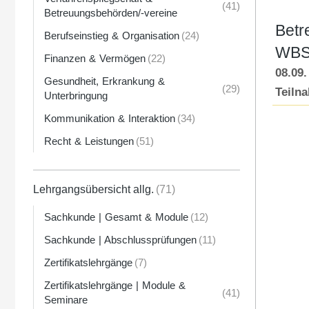
(41)
Betreuungsbehörden/-vereine
Betr
Berufseinstieg & Organisation
(24)
WBS
Finanzen & Vermögen
(22)
08.09.
Gesundheit, Erkrankung &
(29)
Teiln
Unterbringung
Kommunikation & Interaktion
(34)
Recht & Leistungen
(51)
Lehrgangsübersicht allg.
(71)
Sachkunde | Gesamt & Module
(12)
Sachkunde | Abschlussprüfungen
(11)
Zertifikatslehrgänge
(7)
Zertifikatslehrgänge | Module &
(41)
Seminare