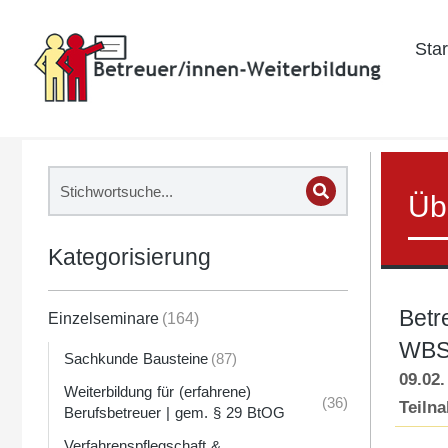
Star
Üb
Kategorisierung
Betr
Einzelseminare
(164)
WBS
Sachkunde Bausteine
(87)
09.02.
Weiterbildung für (erfahrene)
(36)
Teiln
Berufsbetreuer | gem. § 29 BtOG
Verfahrenspflegschaft &