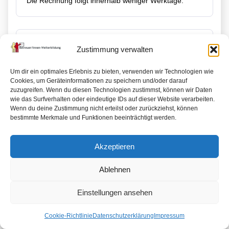
Die Rechnung folgt innerhalb weniger Werktage.
Zustimmung verwalten
Order not found. You cannot access this page
directly.
Um dir ein optimales Erlebnis zu bieten, verwenden wir Technologien wie
Cookies, um Geräteinformationen zu speichern und/oder darauf
zuzugreifen. Wenn du diesen Technologien zustimmst, können wir Daten
wie das Surfverhalten oder eindeutige IDs auf dieser Website verarbeiten.
Wenn du deine Zustimmung nicht erteilst oder zurückziehst, können
bestimmte Merkmale und Funktionen beeinträchtigt werden.
Wir freuen uns Sie demnächst begrüßen zu
Akzeptieren
dürfen
Kontakt
Ablehnen
Einstellungen ansehen
Impressum
Datenschutzerklärung
AGB
Widerrufsbelehrung
Cookie-Richtlinie (EU)
Cookie-Richtlinie
Datenschutzerklärung
Impressum