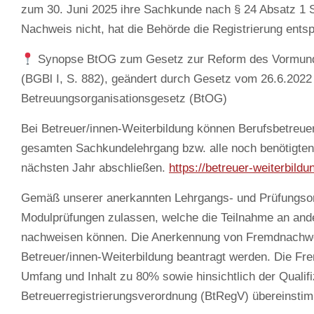
zum 30. Juni 2025 ihre Sachkunde nach § 24 Absatz 1 
Nachweis nicht, hat die Behörde die Registrierung ents
Synopse BtOG zum Gesetz zur Reform des Vormunds
(BGBl I, S. 882), geändert durch Gesetz vom 26.6.2022 (
Betreuungsorganisationsgesetz (BtOG)
Bei Betreuer/innen-Weiterbildung können Berufsbetreuer/i
gesamten Sachkundelehrgang bzw. alle noch benötigten
nächsten Jahr abschließen.
https://betreuer-weiterbild
Gemäß unserer anerkannten Lehrgangs- und Prüfungsor
Modulprüfungen zulassen, welche die Teilnahme an and
nachweisen können. Die Anerkennung von Fremdnachwei
Betreuer/innen-Weiterbildung beantragt werden. Die F
Umfang und Inhalt zu 80% sowie hinsichtlich der Qualif
Betreuerregistrierungsverordnung (BtRegV) übereinsti