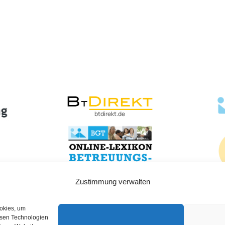
btdirekt.de
lexikon-betreuungsrecht.de
Zustimmung verwalten
ookies, um
esen Technologien