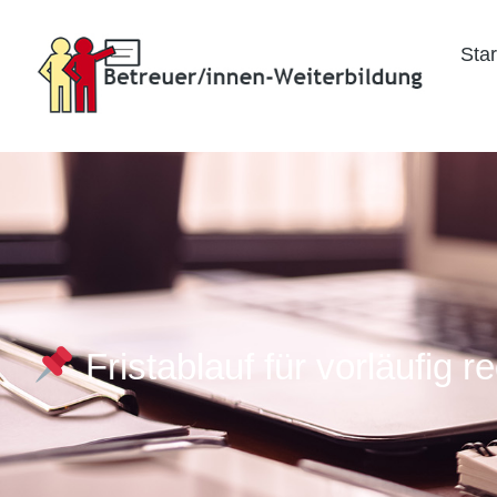
Star
Fristablauf für vorläufig r