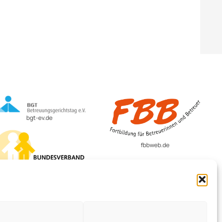
bgt-ev.de
fbbweb.de
BvBEF.de